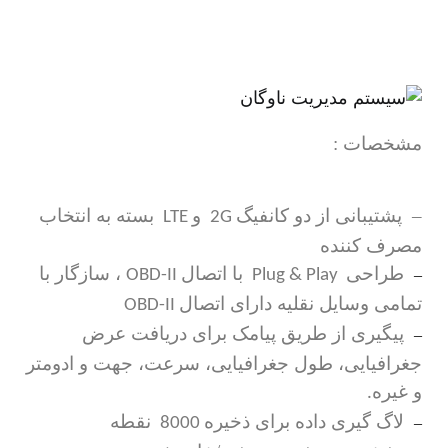
مشخصات
:
–
پشتیبانی از دو کانفیگ
و
بسته به انتخاب
LTE
2G
مصرف کننده
طراحی
با اتصال
، سازگار با
OBD-II
Plug & Play
–
تمامی وسایل نقلیه دارای اتصال
OBD-II
پیگیری از طریق پیامک برای دریافت عرض
–
جغرافیایی، طول جغرافیایی، سرعت، جهت و ادومتر
و
غیره
.
لاگ گیری داده برای ذخیره
نقطه
8000
–