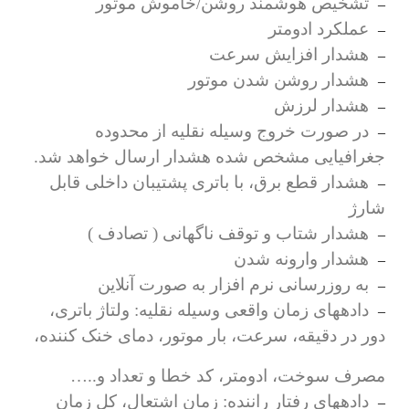
تشخیص هوشمند روشن/خاموش موتور
–
عملکرد ادومتر
–
هشدار افزایش سرعت
–
هشدار روشن شدن موتور
–
هشدار لرزش
–
در صورت خروج وسیله نقلیه از محدوده
–
جغرافیایی مشخص شده هشدار ارسال خواهد شد
.
هشدار قطع برق، با باتری پشتیبان داخلی قابل
–
شارژ
هشدار شتاب و توقف ناگهانی ( تصادف
)
–
هشدار وارونه شدن
–
به روزرسانی نرم افزار به صورت آنلاین
–
دادههای زمان واقعی وسیله نقلیه: ولتاژ باتری،
–
دور در دقیقه، سرعت، بار موتور، دمای خنک کننده،
مصرف سوخت، ادومتر، کد خطا و تعداد و
…..
دادههای رفتار راننده: زمان اشتعال، کل زمان
–