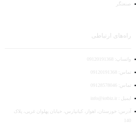
صنعتگر
راه‌های ارتباطی
واتساپ: 09120191368
تماس: 09120191368
تماس: 09128578046
ایمیل : info@iotbiz.ir
آدرس: خوزستان، اهواز، کیانپارس، خیابان پهلوان غربی، پلاک
140