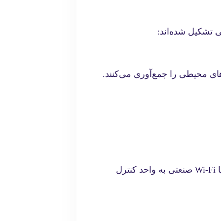
 تشکیل شده‌اند:
 محیطی را جمع‌آوری می‌کنند.
این حسگرها معمولاً با تکنولوژی‌های LoRaWAN، NB-IoT یا Wi-Fi صنعتی به واحد کنترل