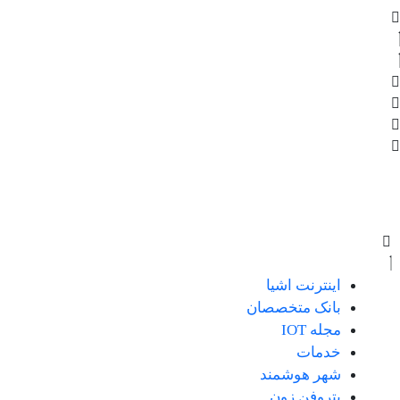
Ski
t
conten
اینترنت اشیا
بانک متخصصان
مجله IOT
خدمات
شهر هوشمند
پتروفن زون